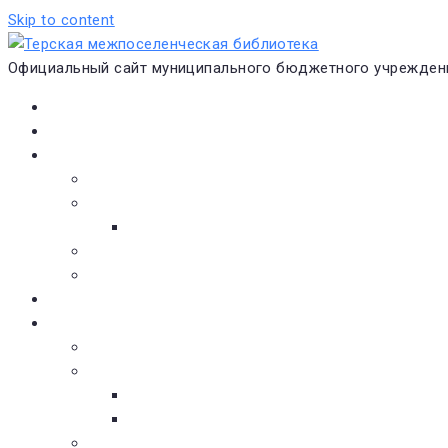
Skip to content
Официальный сайт муниципального бюджетного учреждени
Главная
Новости
О библиотеке
Виртуальная экскурсия
Историческая справка
Структура
Платные услуги
Бесплатные услуги
Документы
Навигатор чтения
Электронные библиотеки
Книжное обозрение
Новинки литературы
Советуем почитать
Тематические обзоры книг