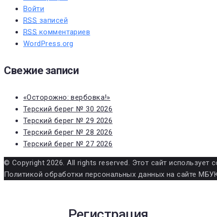
Войти
RSS
записей
RSS
комментариев
WordPress.org
Свежие записи
«Осторожно: вербовка!»
Терский берег № 30 2026
Терский берег № 29 2026
Терский берег № 28 2026
Терский берег № 27 2026
© Copyright 2026. All rights reserved. Этот сайт использу
Политикой обработки персональных данных на сайте МБУК
Регистрация