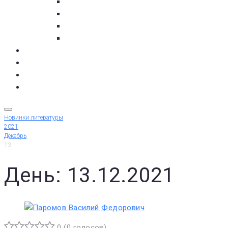
с. Кашкаранцы
с. Кузомень
с. Чаваньга
с. Чапома
Терский берег в цифре
Газета Терский берег
Виртуальный библиограф
КУПИТЬ БИЛЕТ
Новинки литературы
2021
Декабрь
13
День: 13.12.2021
0
(
0 голосов
)