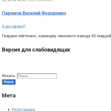
1
2
3
4
5
Паромов Василий Федорович
5 лет назад
0
Гвардии лейтенант, командир танкового взвода 43 гварде
Версия для слабовидящих
Искать:
Поиск
Мета
Регистрация