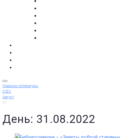
пос. Умба
с. Варзуга
с. Кашкаранцы
с. Кузомень
с. Чаваньга
с. Чапома
Терский берег в цифре
Газета Терский берег
Виртуальный библиограф
КУПИТЬ БИЛЕТ
Новинки литературы
2022
Август
31
День: 31.08.2022