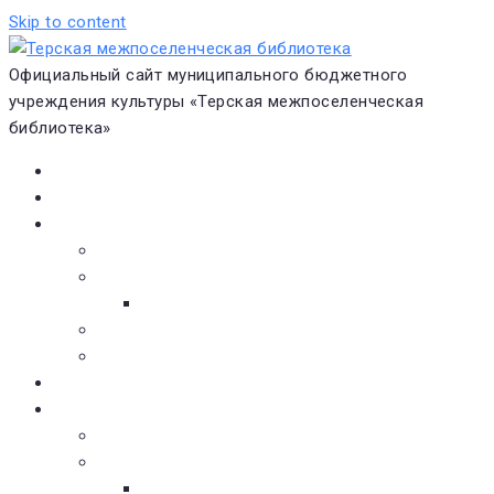
Skip to content
Официальный сайт муниципального бюджетного
учреждения культуры «Терская межпоселенческая
библиотека»
Главная
Новости
О библиотеке
Виртуальная экскурсия
Историческая справка
Структура
Платные услуги
Бесплатные услуги
Документы
Навигатор чтения
Электронные библиотеки
Книжное обозрение
Новинки литературы