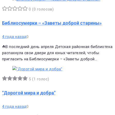
0
(
0 голосов
)
1
2
3
4
5
Библиосумерки – «Заветы доброй старины»
4 года назад
0
☘В последний день апреля Детская районная библиотека
распахнула свои двери для юных читателей, чтобы
пригласить на Библиосумерки – «Заветы доброй…
5
(
1 голос
)
1
2
3
4
5
"Дорогой мира и добра"
4 года назад
0