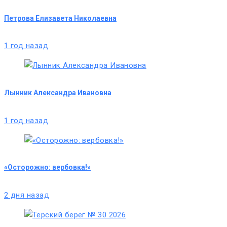
Петрова Елизавета Николаевна
1 год назад
Лынник Александра Ивановна
1 год назад
«Осторожно: вербовка!»
2 дня назад