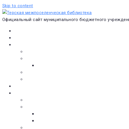
Skip to content
Официальный сайт муниципального бюджетного учреждени
Главная
Новости
О библиотеке
Виртуальная экскурсия
Историческая справка
Структура
Платные услуги
Бесплатные услуги
Документы
Навигатор чтения
Электронные библиотеки
Книжное обозрение
Новинки литературы
Советуем почитать
Тематические обзоры книг