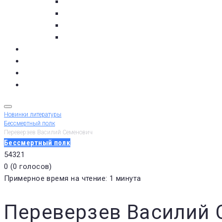
с. Кашкаранцы
с. Кузомень
с. Чаваньга
с. Чапома
Терский берег в цифре
Газета Терский берег
Виртуальный библиограф
КУПИТЬ БИЛЕТ
Новинки литературы
Бессмертный полк
Переверзев Василий Семенович
Бессмертный полк
5
4
3
2
1
0
(
0 голосов
)
Примерное время на чтение: 1 минута
Переверзев Василий