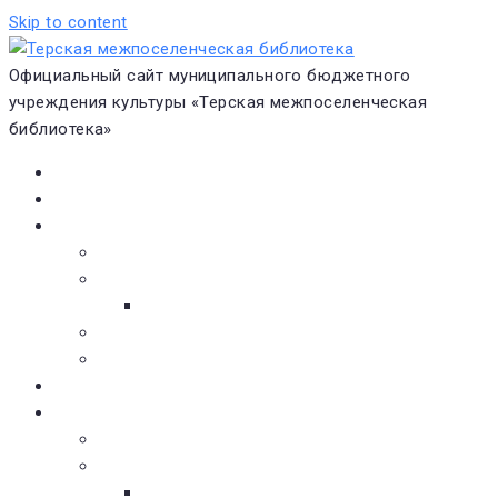
Skip to content
Официальный сайт муниципального бюджетного
учреждения культуры «Терская межпоселенческая
библиотека»
Главная
Новости
О библиотеке
Виртуальная экскурсия
Историческая справка
Структура
Платные услуги
Бесплатные услуги
Документы
Навигатор чтения
Электронные библиотеки
Книжное обозрение
Новинки литературы