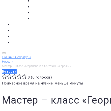
с. Кашкаранцы
с. Кузомень
с. Чаваньга
с. Чапома
Терский берег в цифре
Газета Терский берег
Виртуальный библиограф
КУПИТЬ БИЛЕТ
Новинки литературы
Новости
Мастер – класс «Георгиевская ленточка на броши».
Новости
0
(
0 голосов
)
1
2
3
4
5
Примерное время на чтение: меньше минуты
Мастер – класс «Геор