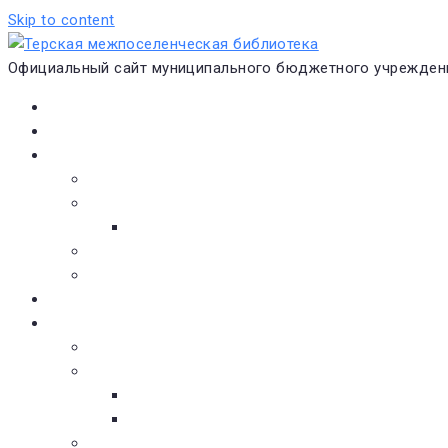
Skip to content
Официальный сайт муниципального бюджетного учреждени
Главная
Новости
О библиотеке
Виртуальная экскурсия
Историческая справка
Структура
Платные услуги
Бесплатные услуги
Документы
Навигатор чтения
Электронные библиотеки
Книжное обозрение
Новинки литературы
Советуем почитать
Тематические обзоры книг