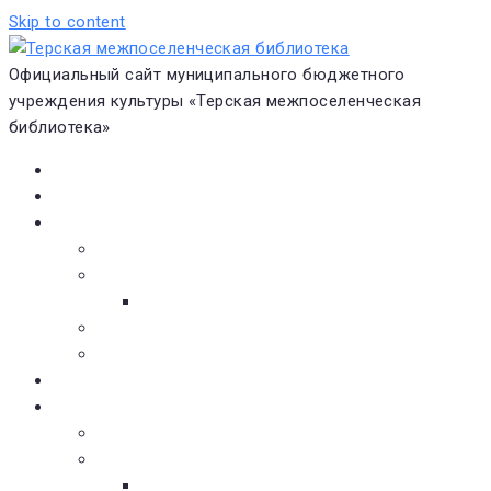
Skip to content
Официальный сайт муниципального бюджетного
учреждения культуры «Терская межпоселенческая
библиотека»
Главная
Новости
О библиотеке
Виртуальная экскурсия
Историческая справка
Структура
Платные услуги
Бесплатные услуги
Документы
Навигатор чтения
Электронные библиотеки
Книжное обозрение
Новинки литературы