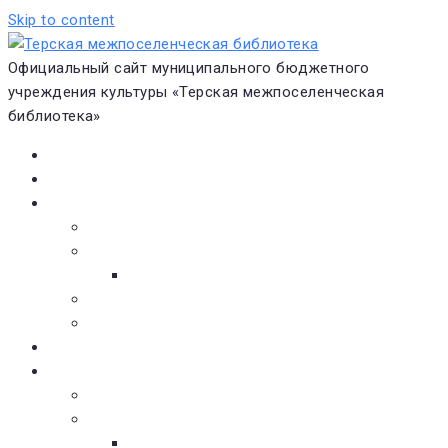
Skip to content
Официальный сайт муниципального бюджетного
учреждения культуры «Терская межпоселенческая
библиотека»
Главная
Новости
О библиотеке
Виртуальная экскурсия
Историческая справка
Структура
Платные услуги
Бесплатные услуги
Документы
Навигатор чтения
Электронные библиотеки
Книжное обозрение
Новинки литературы