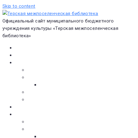
Skip to content
Официальный сайт муниципального бюджетного
учреждения культуры «Терская межпоселенческая
библиотека»
Главная
Новости
О библиотеке
Виртуальная экскурсия
Историческая справка
Структура
Платные услуги
Бесплатные услуги
Документы
Навигатор чтения
Электронные библиотеки
Книжное обозрение
Новинки литературы