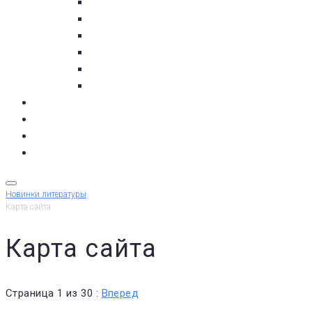
пос. Умба
с. Варзуга
с. Кашкаранцы
с. Кузомень
с. Чаваньга
с. Чапома
Терский берег в цифре
Газета Терский берег
Виртуальный библиограф
КУПИТЬ БИЛЕТ
Новинки литературы
Карта сайта
Карта сайта
Страница 1 из 30 :
Вперед