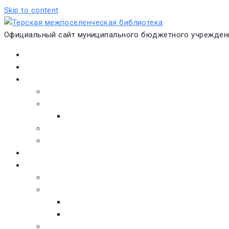
Skip to content
Официальный сайт муниципального бюджетного учреждени
Главная
Новости
О библиотеке
Виртуальная экскурсия
Историческая справка
Структура
Платные услуги
Бесплатные услуги
Документы
Навигатор чтения
Электронные библиотеки
Книжное обозрение
Новинки литературы
Советуем почитать
Тематические обзоры книг