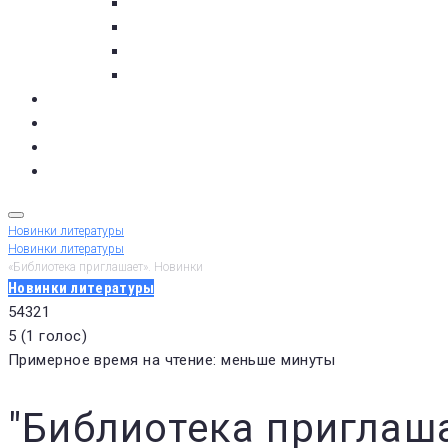
с. Кашкаранцы
с. Кузомень
с. Чаваньга
с. Чапома
Терский берег в цифре
Газета Терский берег
Виртуальный библиограф
КУПИТЬ БИЛЕТ
Новинки литературы
Новинки литературы
«Библиотека приглашает». Новинки
Новинки литературы
5
4
3
2
1
5
(
1 голос
)
Примерное время на чтение: меньше минуты
"Библиотека приглаш