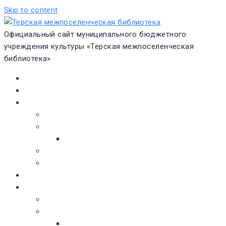
Skip to content
Официальный сайт муниципального бюджетного
учреждения культуры «Терская межпоселенческая
библиотека»
Главная
Новости
О библиотеке
Виртуальная экскурсия
Историческая справка
Структура
Платные услуги
Бесплатные услуги
Документы
Навигатор чтения
Электронные библиотеки
Книжное обозрение
Новинки литературы