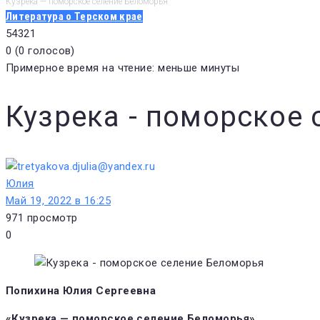
Кузрека — поморское селение Беломорья
Литература о Терском крае
5
4
3
2
1
0
(
0 голосов
)
Примерное время на чтение: меньше минуты
Кузрека - поморское
Юлия
Май 19, 2022 в 16:25
971
просмотр
0
Попихина Юлия Сергеевна
«Кузрека — поморское селение Беломорья»