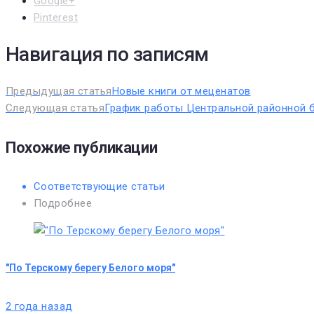
Google+
Pinterest
Навигация по записям
Предыдущая статья
Новые книги от меценатов
Следующая статья
График работы Центральной районной б
Похожие публикации
Соответствующие статьи
Подробнее
"По Терскому берегу Белого моря"
2 года назад