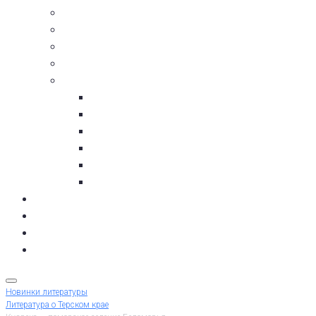
Люди Терского района
Летопись Терского берега
Календарь дат и событий
Списки литературы
Литература о Терском крае
пос. Умба
с. Варзуга
с. Кашкаранцы
с. Кузомень
с. Чаваньга
с. Чапома
Терский берег в цифре
Газета Терский берег
Виртуальный библиограф
КУПИТЬ БИЛЕТ
Новинки литературы
Литература о Терском крае