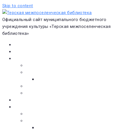
Skip to content
Официальный сайт муниципального бюджетного
учреждения культуры «Терская межпоселенческая
библиотека»
Главная
Новости
О библиотеке
Виртуальная экскурсия
Историческая справка
Структура
Платные услуги
Бесплатные услуги
Документы
Навигатор чтения
Электронные библиотеки
Книжное обозрение
Новинки литературы