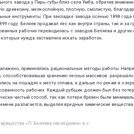
ль­ного завода у Пирь-губы близ села Умба, обратив вниман
ю древесину, мелкослойную, плотную, смолистую, благода
ные инструменты. При закладке завода осе­нью 1898 года 
9 году. Беляев про­давал лес как внутри страны, так и за г
ованных рабочих переводилась с заводов Беляева и других 
 которых нужда заставляла искать заработок.
алажено, применялись рациональ­ные методы работы. Напри
а, способствовавшая хранению лесных массивов: разрешалос
лись на лошадях к месту сплава, а дальше по рекам и озе­р
сованность рабочих. Каждый рубщик должен был без потерь 
чески чистый способ, так как потери брёвен были минималь
ремени разлагается, выделяя вредные химические вещества
рищества «П. Беляева наследники» в с.