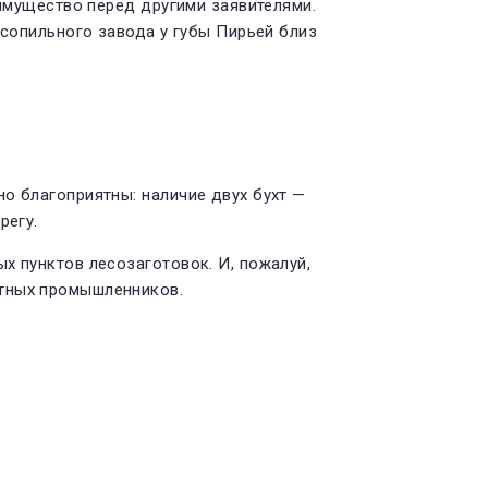
еимущество перед другими заявителями.
сопильного за­вода у губы Пирьей близ
о благопри­ятны: наличие двух бухт —
регу.
 пунк­тов лесозаготовок. И, пожалуй,
стных промышленников.