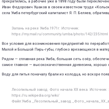
прекратились, а рабочие уже в 1898 году были переклю­че
Иван Федорович Ушаков в своем известном труде «Кольская
се­ла Умба петербургский капи­талист Я. П. Беляев, обра­ти
Запань на реке Умба.1971г. Источник:
https://my.mail.ru/community/umba/photo/142/235.html
Все условия для возникнове­ния предприятий по перерабо
Малой и Большой Пирь-губы, глубоко врезающихся в матери
Рядом — сплавная река Умба, большая сеть озёр, обеспечи
самое главное — высококачественная древесина, хорошо
Воду для питья поначалу брали из колодца, но вскоре по
Лесопильный завод. Фото начала XX века. Источник :
https://ru.wikipedia.org/wiki/
Файл:Умба._Лесопильный_завод._Фото_начала_XX_в