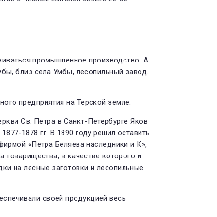
.
азвиваться промышленное производство. А
убы, близ села Умбы, лесопильный завод.
ного предприятия на Терской земле.
церкви Св. Петра в Санкт-Петербурге Яков
877-1878 гг. В 1890 году решил оставить
фирмой «Пет­ра Беляева наследники и К»,
а товари­щества, в качестве которого и
ки на лес­ные заготовки и лесопильные
ес­печивали своей продукцией весь