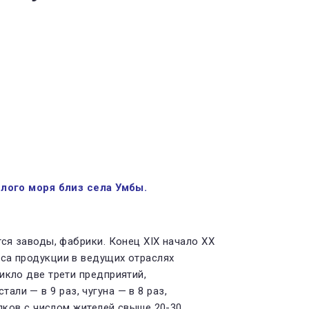
лого моря близ села Умбы.
ся заводы, фабрики. Конец XIX начало XX
са продук­ции в ведущих отраслях
икло две трети предприятий,
али — в 9 раз, чугуна — в 8 раз,
лков с чис­лом жителей свыше 20-30