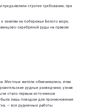
м предъявляли строгие требования, при
 к землям на побережье Белого моря,
 свинцово-серебряной руды на правом
ра. Местные жители обменивались этим
рхангельские рудные разведчики, узнав
бычи стало первым источником
 бы­ла лишь поводом для про­никновения
тка, — все рудничные работы