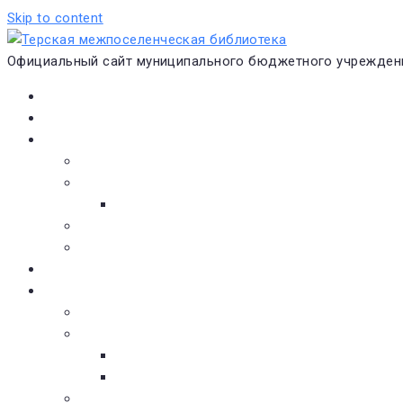
Skip to content
Официальный сайт муниципального бюджетного учреждени
Главная
Новости
О библиотеке
Виртуальная экскурсия
Историческая справка
Структура
Платные услуги
Бесплатные услуги
Документы
Навигатор чтения
Электронные библиотеки
Книжное обозрение
Новинки литературы
Советуем почитать
Тематические обзоры книг