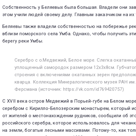
Собственность у Беляевых была большая. Владели они за­в
этом учили людей своему делу. Главным заказчиком на их 
Беляевы также владели собственностью на побережье реки
вблизи поморского села Умба. Однако, чтобы получить эт
берегу реки Умбы.
Серебро с о.Медвежий, Белое море. Слегка окатанны
уплощенный самородок размером 12х3х8см. Губчато
строения с включениями окатанных зерен предполо
кварца. Коллекция Минералогического музея РАН им. 
Ферсмана (источник: https://vk.com/id769420757)
С XVII века остров Медвежий в Порьей-губе на Белом мор
серебром с Кирилло-Белозерским монастырем, который исп
от жителей о местонахождении рудников, сообщили об эт
российского серебра, которое использовалось для чеканк
на земли, бога­тые лесными массивами. Потому-то, как то