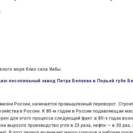
.
ацию лесопильный завод Петра Беляева в Порьей губе Бе
жизни России, начинается промышлен­ный переворот. Строят
яй­ства в России. К 80-м годам в Рос­сии подавляющая мас
рен для это­го процесса следующий факт: в 80-х годах возн
а выросло производство угля в 23 раза, нефти — в 30 раз, ст
и). В этот период возникает много го­родов и рабочих посё