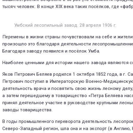
тысяч человек. В конце XIX века таких посёлков, где «фаб
Умбский лесопильный завод. 28 апреля 1906 г.
Перемены в жизни страны по­чувствовали на себе и жители
произошло это благодаря дея­тельности лесопромышленник
Благодаря заводу появился и по­сёлок Умба.
Наиболее ценными для исто­рии нашего завода являются св
Яков Петрович Беляев родил­ся 1 октября 1852 года, в г. 
Петрович поступил в Император­скую Военно-Медицинскую а
деятельность врача и посвятить свою жизнь лесному делу,
а затем перешедшему в товарище­ство «Петра Беляева насл
принял деятельное участие в ру­ководстве крупными лесн
за­воды товарищества.
В годы промышленного пере­ворота деятельность лесопро­
Северо-Западный регион, шла она и на экспорт (в Англию,