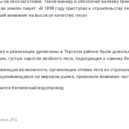
ны на лесозаготовки. Такой маневр и обеспечил Беляеву пр
 земля» пишет: «В 1898 году приступил к стро­ительству ле
вший внимание на высо­кое качество леса».
тке и реализации древесины в Терском районе-были довольн
к, густые заросли хвойного леса, подходя­щие к самому бе
ва­ющая возможность организации сплава леса из отдельных
 оценивающаяся на мировом рынке, привлекли внимание ча
явился беляевский водопровод.
ека.JPG