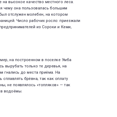
ие на высокое качество местного леса.
ря чему она пользовалась большим
был отслужен мо­лебен, на котором
раницей. Число рабочих рос­ло: приезжали
предпринима­телей из Сороки и Кеми,
мер, на построенном в поселке Умба
ь вырубать только те деревья, на
ам гнались до места приёма. На
сплав­лять брёвна, так как оплату
ны, не появлялось «топляков» — так
 в водоёмы.