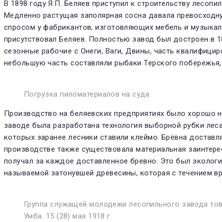
В 1898 году Я.П. Беляев приступил к строительству лесопи
Медленно растущая заполярная сосна давала превосходну
спросом у фабрикантов, изготовляющих мебель и музыкаль
присутствовал Беляев. Полностью завод был достроен в 189
сезонные рабочие с Онеги, Ваги, Двины, часть квалифицир
небольшую часть состав­ляли рыбаки Терского побережья,
Погрузка пиломатериалов на суда.
Производство на беля­евских предприятиях было хорошо н
заводе была разработана техно­логия выборной рубки лес
которых заранее лесники ставили клеймо. Брёвна доставля
производстве также существова­ла материальная заинтере
получал за каждое доставленное брев­но. Это был экологи
называемой за­тонувшей древесины, которая с течением в
Группа служащей молодежи лесопильного завода това
Умба. 15 (28) мая 1918 г.