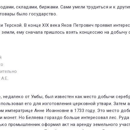
одами, складами, биржами. Сами умели трудиться и к други
то­вары было государство.
 Терской. В конце XIX века Яков Петрович проявил интерес
и земли, ему сначала пришлось взять концессию на добычу
й
го
жительно
А.Е.
е, недалеко от Умбы, был известен как место добычи сереб
ользовал его для изготовления церковной утвари. Затем а
ом императрице Анне Иоанновне в 1733 году. Это место до
и монет. Но Беляева гораздо больше интересовал лес. Руда
лько про­мышленник оформил акт на аренду земельного учас