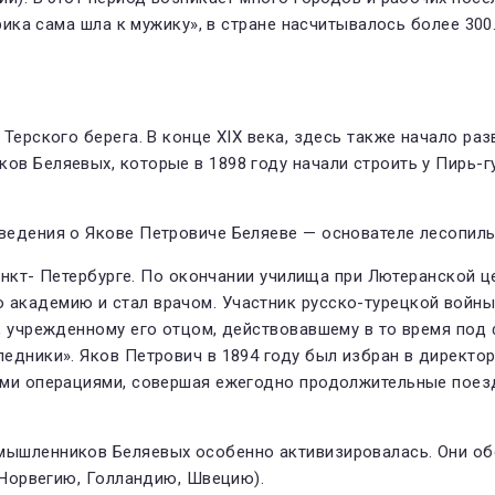
рика сама шла к мужику», в стране насчитыва­лось более 300
 Терского берега. В конце XIX века, здесь также начало р
ов Беляевых, которые в 1898 году начали строить у Пирь-г
е­дения о Якове Петровиче Беляе­ве — основателе лесопиль
Санкт- Петербурге. По окончании учили­ща при Лютеранской 
ка­демию и стал врачом. Участник русско-турецкой войны 1
 учреж­денному его отцом, действовав­шему в то время под 
едни­ки». Яков Петрович в 1894 году был избран в директор
ыми операциями, совершая ежегодно продолжительные поезд
мышленников Беляевых особен­но активизировалась. Они об
 Нор­вегию, Голландию, Швецию).