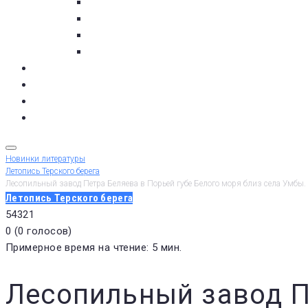
с. Кашкаранцы
с. Кузомень
с. Чаваньга
с. Чапома
Терский берег в цифре
Газета Терский берег
Виртуальный библиограф
КУПИТЬ БИЛЕТ
Новинки литературы
Летопись Терского берега
Лесопильный завод Петра Беляева в Порьей губе Белого моря близ села Умбы.
Летопись Терского берега
5
4
3
2
1
0
(
0 голосов
)
Примерное время на чтение: 5 мин.
Лесопильный завод П